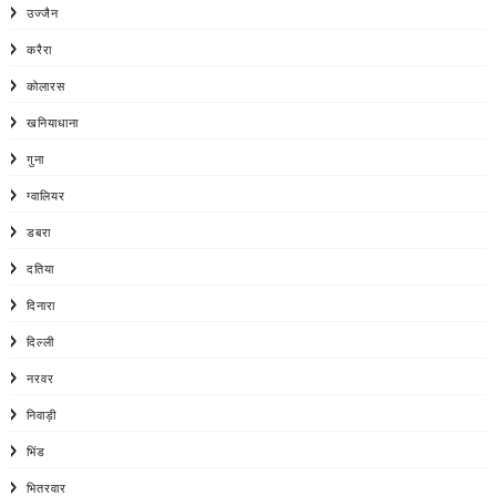
उज्जैन
करैरा
कोलारस
खनियाधाना
गुना
ग्वालियर
डबरा
दतिया
दिनारा
दिल्ली
नरवर
निवाड़ी
भिंड
भितरवार