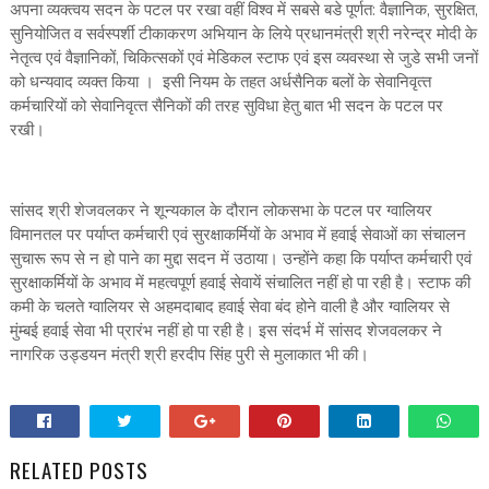
अपना व्‍यक्‍त्‍वय सदन के पटल पर रखा वहीं विश्‍व में सबसे बडे पूर्णत: वैज्ञानिक, सुरक्षित,
सुनियोजित व सर्वस्‍पर्शी टीकाकरण अभियान के लिये प्रधानमंत्री श्री नरेन्‍द्र मोदी के
नेतृत्‍व एवं वैज्ञानिकों‚ चिकित्‍सकों एवं मेडिकल स्‍टाफ एवं इस व्‍यवस्‍था से जुडे सभी जनों
को धन्‍यवाद व्‍यक्‍त किया । इसी नियम के तहत अर्धसैनिक बलों के सेवानिवृत्‍त
कर्मचारियों को सेवानिवृत्‍त सैनिकों की तरह सुविधा हेतु बात भी सदन के पटल पर
रखी।
सांसद श्री शेजवलकर ने शून्‍यकाल के दौरान लोकसभा के पटल पर ग्‍वालियर
विमानतल पर पर्याप्‍त कर्मचारी एवं सुरक्षाकर्मियों के अभाव में हवाई सेवाओं का संचालन
सुचारू रूप से न हो पाने का मुद्दा सदन में उठाया। उन्‍होंने कहा कि पर्याप्‍त कर्मचारी एवं
सुरक्षाकर्मियों के अभाव में महत्‍वपूर्ण हवाई सेवायें संचालित नहीं हो पा रही है। स्‍टाफ की
कमी के चलते ग्‍वालियर से अहमदाबाद हवाई सेवा बंद होने वाली है और ग्‍वालियर से
मुंम्‍बई हवाई सेवा भी प्रारंभ नहीं हो पा रही है। इस संदर्भ में सांसद शेजवलकर ने
नागरिक उड्डयन मंत्री श्री हरदीप सिंह पुरी से मुलाकात भी की।
RELATED POSTS