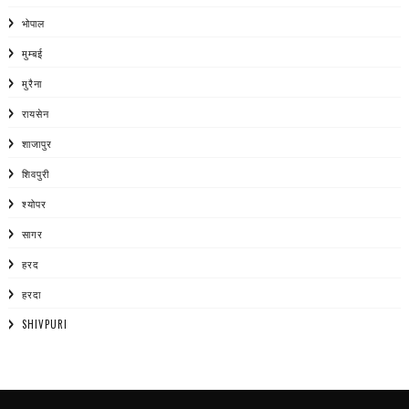
भोपाल
मुम्बई
मुरैना
रायसेन
शाजापुर
शिवपुरी
श्योपर
सागर
हरद
हरदा
SHIVPURI