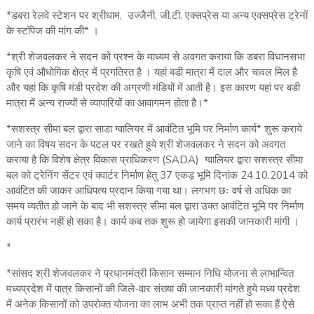
*डबरा रेलवे स्‍टेशन पर श्रीधाम, उज्‍जैनी, जी.टी. एक्‍सप्रेस या अन्‍य एक्‍सप्रेस ट्रेनों
के स्‍टॉपेज की मांग की* ।
*श्री शेजवलकर ने सदन को प्रश्‍न के माध्‍यम से अवगत कराया कि डबरा विधानसभा
कृषि एवं औधोगिक क्षेत्र में प्रगतिरत है । यहां बडी मात्रा में दाल और चावल मिल है
और यहां कि कृषि मंडी प्रदेश की अग्रणी मंडियों में आती है। इस कारण यहां पर बडी
मात्रा में अन्‍य राज्‍यों से व्‍यापारियों का आवागमन होता है।*
*सशस्त्र सीमा बल द्वारा साडा ग्वालियर में आवंटित भूमि पर निर्माण कार्य* शुरू कराये
जाने का विषय सदन के पटल पर रखते हुये श्री शेजवलकर ने सदन को अवगत
कराया है कि विशेष क्षेत्र विकास प्राधिकरण (SADA) ग्वालियर द्वारा सशस्त्र सीमा
बल को ट्रेनिंग सेंटर एवं क्‍वार्टर निर्माण हेतु 37 एकड़ भूमि दिनांक 24.10.2014 को
आवंटित की जाकर आधिपत्य प्रदान किया गया था। लगभग छः वर्ष से अधिक का
समय व्यतीत हो जाने के बाद भी सशस्त्र सीमा बल द्वारा उक्त आवंटित भूमि पर निर्माण
कार्य प्रारंभ नहीं हो सका है। कार्य कब तक शुरू हो जायेगा इसकी जानकारी मांगी ।
*
*सांसद श्री शेजवलकर ने प्रधानमंत्री किसान सम्मान निधि योजना से लाभान्वित
मध्‍यप्रदेश में पात्र किसानों की जिले-वार संख्या की जानकारी मांगते हुये मध्य प्रदेश
में अनेक किसानों को उपरोक्त योजना का लाभ अभी तक प्राप्त नहीं हो सका हैं ऐसे