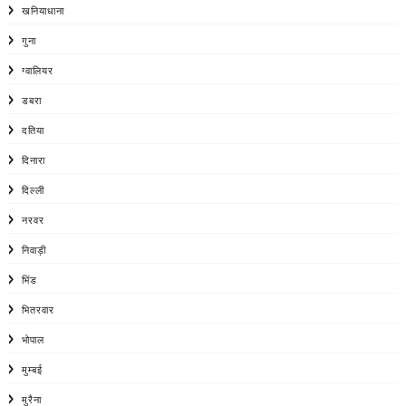
खनियाधाना
गुना
ग्वालियर
डबरा
दतिया
दिनारा
दिल्ली
नरवर
निवाड़ी
भिंड
भितरवार
भोपाल
मुम्बई
मुरैना