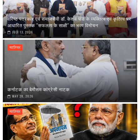
वरिष्ठ पत्रकार एवं समाजसेवी डॉ. केशव पांडे के व्यक्तित्व एवं कृतित्व पर
आधारित पुस्तक "सफलता के साक्षी" का भव्य विमोचन
JULY 13, 2026
ग्वालियर
कर्नाटक का बेमौसम कांग्रेसी नाटक
MAY 28, 2026
ग्वालियर