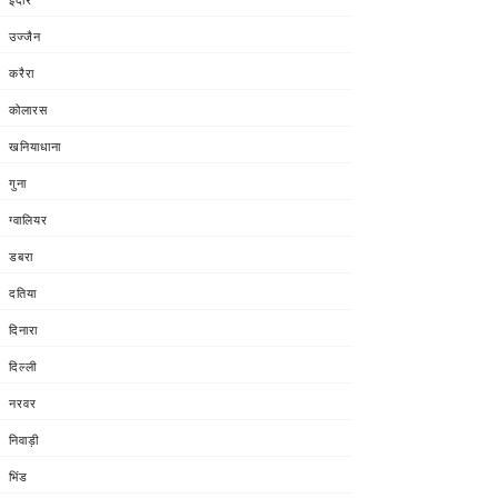
उज्जैन
करैरा
कोलारस
खनियाधाना
गुना
ग्वालियर
डबरा
दतिया
दिनारा
दिल्ली
नरवर
निवाड़ी
भिंड