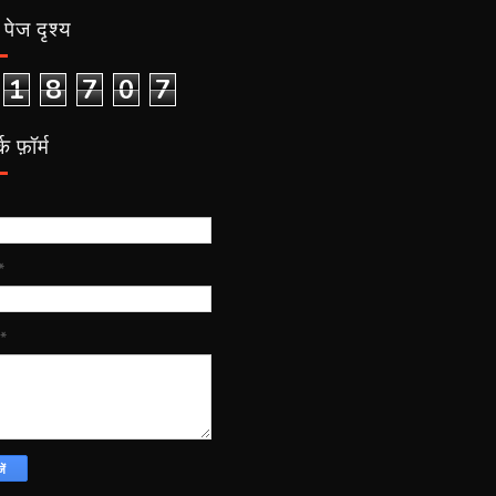
पेज दृश्य
1
8
7
0
7
क फ़ॉर्म
*
*