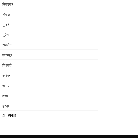
भितरवार
भोपाल
मुम्बई
मुरैना
रायसेन
शाजापुर
शिवपुरी
श्योपर
सागर
हरद
हरदा
SHIVPURI