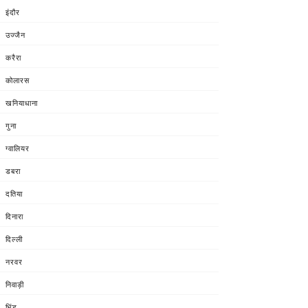
इंदौर
उज्जैन
करैरा
कोलारस
खनियाधाना
गुना
ग्वालियर
डबरा
दतिया
दिनारा
दिल्ली
नरवर
निवाड़ी
भिंड