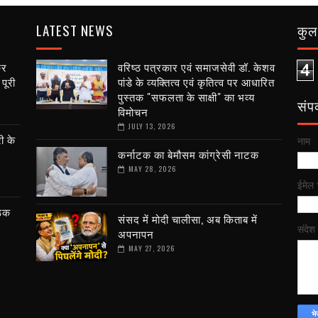
LATEST NEWS
कुल 
कर
वरिष्ठ पत्रकार एवं समाजसेवी डॉ. केशव
4
पूरी
पांडे के व्यक्तित्व एवं कृतित्व पर आधारित
पुस्तक "सफलता के साक्षी" का भव्य
संपर्
विमोचन
JULY 13, 2026
ी के
नाम
कर्नाटक का बेमौसम कांग्रेसी नाटक
MAY 28, 2026
ईमेल
ैठक
संसद में मोदी चालीसा, अब किताब में
संदेश
अपनापन
MAY 27, 2026