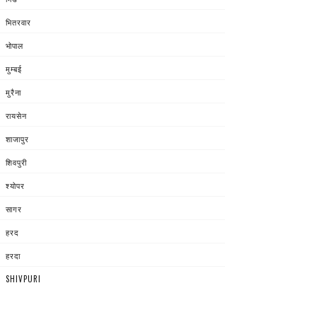
भितरवार
भोपाल
मुम्बई
मुरैना
रायसेन
शाजापुर
शिवपुरी
श्योपर
सागर
हरद
हरदा
SHIVPURI