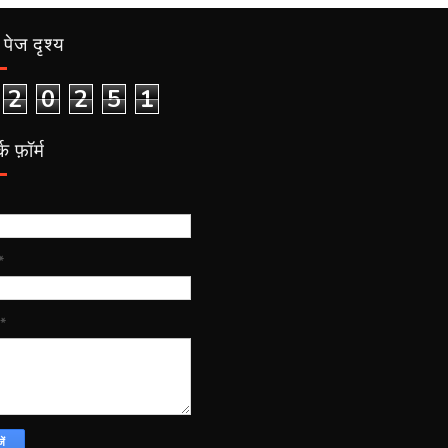
पेज दृश्य
2
0
2
5
1
क फ़ॉर्म
*
*