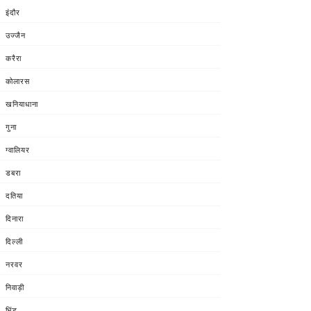
इंदौर
उज्जैन
करैरा
कोलारस
खनियाधाना
गुना
ग्वालियर
डबरा
दतिया
दिनारा
दिल्ली
नरवर
निवाड़ी
भिंड