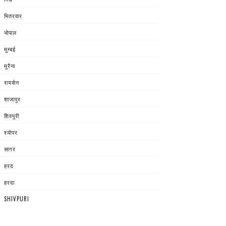
भितरवार
भोपाल
मुम्बई
मुरैना
रायसेन
शाजापुर
शिवपुरी
श्योपर
सागर
हरद
हरदा
SHIVPURI