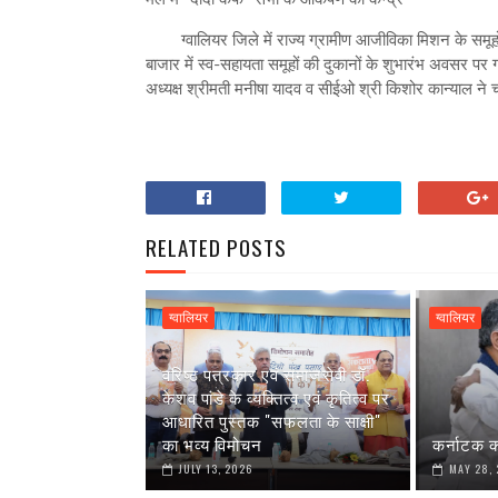
ग्वालियर जिले में राज्य ग्रामीण आजीविका मिशन के समूहो
बाजार में स्व-सहायता समूहों की दुकानों के शुभारंभ अवसर पर ग
अध्यक्ष श्रीमती मनीषा यादव व सीईओ श्री किशोर कान्याल ने
RELATED POSTS
ग्वालियर
ग्वालियर
वरिष्ठ पत्रकार एवं समाजसेवी डॉ.
केशव पांडे के व्यक्तित्व एवं कृतित्व पर
आधारित पुस्तक "सफलता के साक्षी"
का भव्य विमोचन
कर्नाटक क
JULY 13, 2026
MAY 28,