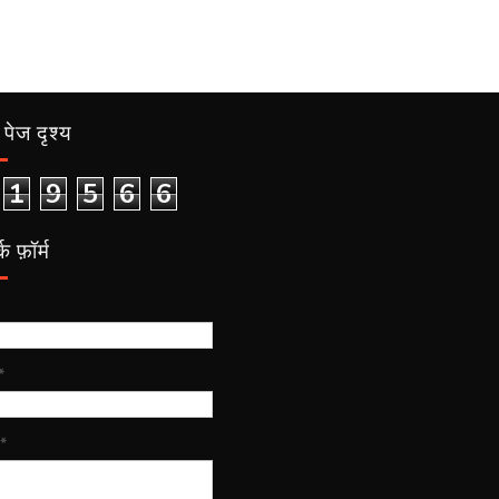
पेज दृश्य
1
9
5
6
6
क फ़ॉर्म
*
*