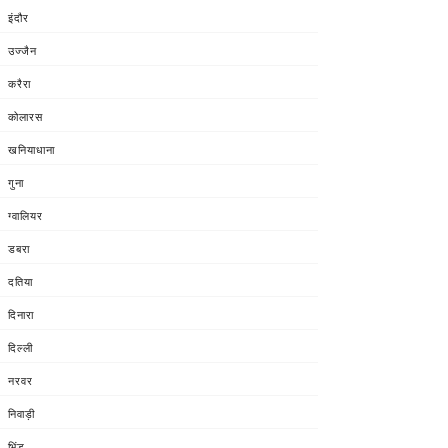
इंदौर
उज्जैन
करैरा
कोलारस
खनियाधाना
गुना
ग्वालियर
डबरा
दतिया
दिनारा
दिल्ली
नरवर
निवाड़ी
भिंड