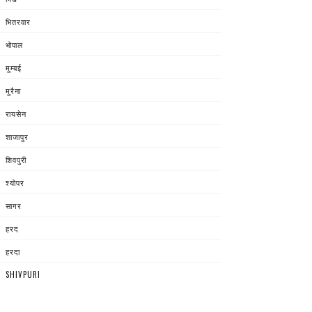
भितरवार
भोपाल
मुम्बई
मुरैना
रायसेन
शाजापुर
शिवपुरी
श्योपर
सागर
हरद
हरदा
SHIVPURI