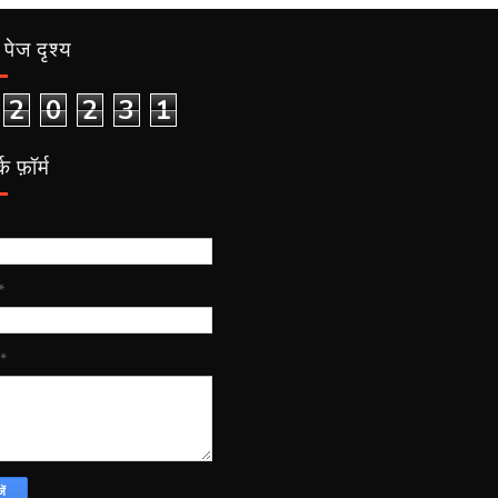
पेज दृश्य
2
0
2
3
1
क फ़ॉर्म
*
*