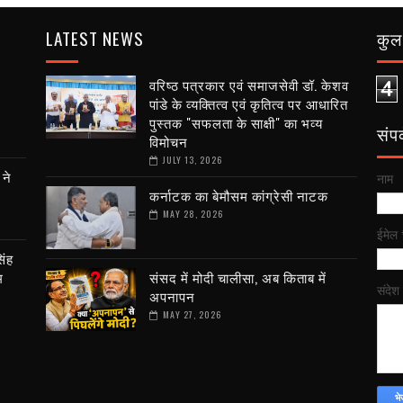
LATEST NEWS
कुल 
वरिष्ठ पत्रकार एवं समाजसेवी डॉ. केशव
4
पांडे के व्यक्तित्व एवं कृतित्व पर आधारित
पुस्तक "सफलता के साक्षी" का भव्य
संपर्
विमोचन
JULY 13, 2026
 ने
नाम
कर्नाटक का बेमौसम कांग्रेसी नाटक
MAY 28, 2026
ईमेल
िंह
म
संसद में मोदी चालीसा, अब किताब में
संदेश
अपनापन
MAY 27, 2026