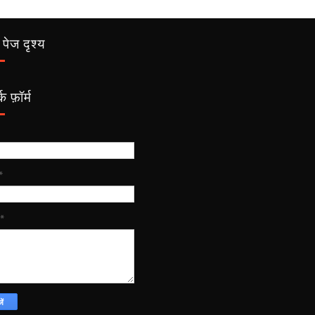
पेज दृश्य
क फ़ॉर्म
*
*