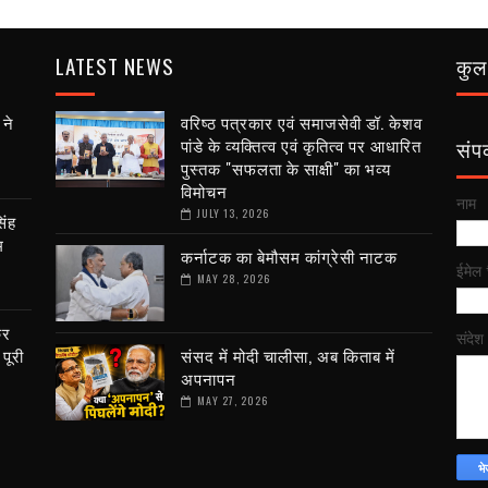
LATEST NEWS
कुल 
 ने
वरिष्ठ पत्रकार एवं समाजसेवी डॉ. केशव
पांडे के व्यक्तित्व एवं कृतित्व पर आधारित
संपर्
पुस्तक "सफलता के साक्षी" का भव्य
विमोचन
नाम
JULY 13, 2026
िंह
म
कर्नाटक का बेमौसम कांग्रेसी नाटक
ईमेल
MAY 28, 2026
कर
संदेश
पूरी
संसद में मोदी चालीसा, अब किताब में
अपनापन
MAY 27, 2026