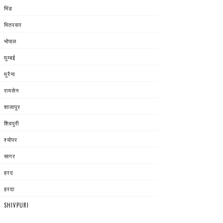
भिंड
भितरवार
भोपाल
मुम्बई
मुरैना
रायसेन
शाजापुर
शिवपुरी
श्योपर
सागर
हरद
हरदा
SHIVPURI