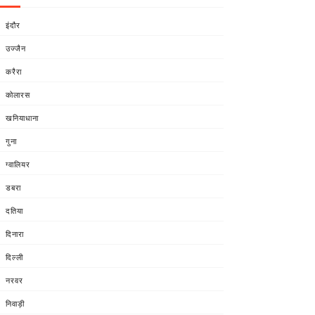
इंदौर
उज्जैन
करैरा
कोलारस
खनियाधाना
गुना
ग्वालियर
डबरा
दतिया
दिनारा
दिल्ली
नरवर
निवाड़ी