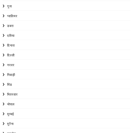
गुना
ग्वालियर
डबरा
दतिया
दिनारा
दिल्ली
नरवर
निवाड़ी
भिंड
भितरवार
भोपाल
मुम्बई
मुरैना