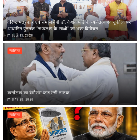
वरिष्ठ पत्रकार एवं समाजसेवी डॉ. केशव पांडे के व्यक्तित्व एवं कृतित्व पर
आधारित पुस्तक "सफलता के साक्षी" का भव्य विमोचन
JULY 13, 2026
ग्वालियर
कर्नाटक का बेमौसम कांग्रेसी नाटक
MAY 28, 2026
ग्वालियर