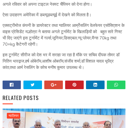
अगले रविवार को अपना टाइटल नेक्स्ट चैंपियन को देना होगा।
ऐसा उदाहरण अमेरिका में डब्ल्यूडब्ल्यूई में देखने को मिलता है।
एक्सट्रीमोज कंपनी के डायरेक्टर तथा ग्वालियर आर्म्रेसलिंग वेलफेयर एसोसिएशन के
वाइस प्रेसिडेंट मल्होत्रा ने बताया अगले टूर्नामेंट के खिलाड़ियों को बहुत सारे गिफ्ट
भी दिए जाएंगे इस टूर्नामेंट में गर्ल्स,जूनियर,डिसएबल,न्यू प्लेयर,मैन्स 70kg तथा
70+kg कैटेगरी रहेगी।
इस टूर्नामेंट सीरीज को देश भर में सराहा जा रहा है मौके पर सचिव दीपक तोमर डॉ
नितिन भारद्वाज,हर्ष ओबेरॉय,आशीष ओबरॉय,संजीव शर्मा,डॉ विशाल यादव भूपेंद्र
कांत,तथा आर्म रेसलिंग के कोच मनीष कुमार उपलब्ध थे।
RELATED POSTS
ग्वालियर