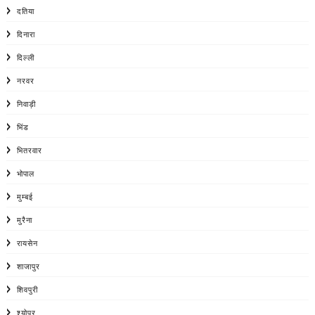
दतिया
दिनारा
दिल्ली
नरवर
निवाड़ी
भिंड
भितरवार
भोपाल
मुम्बई
मुरैना
रायसेन
शाजापुर
शिवपुरी
श्योपर