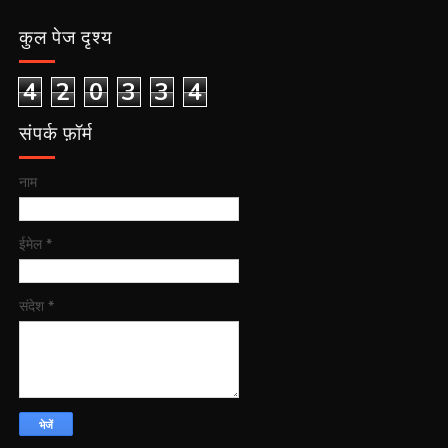
कुल पेज दृश्य
4
2
0
3
3
4
संपर्क फ़ॉर्म
नाम
ईमेल
*
संदेश
*