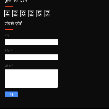
4
2
0
2
5
7
संपर्क फ़ॉर्म
नाम
ईमेल
*
संदेश
*