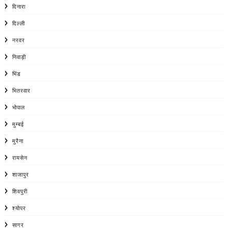
दिनारा
दिल्ली
नरवर
निवाड़ी
भिंड
भितरवार
भोपाल
मुम्बई
मुरैना
रायसेन
शाजापुर
शिवपुरी
श्योपर
सागर