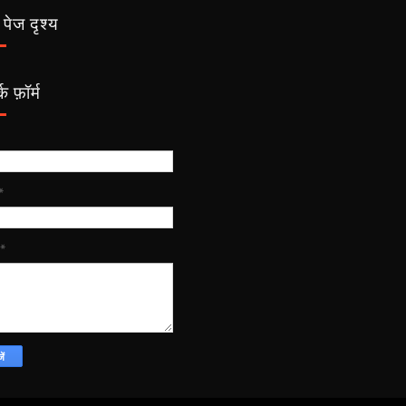
पेज दृश्य
क फ़ॉर्म
*
*