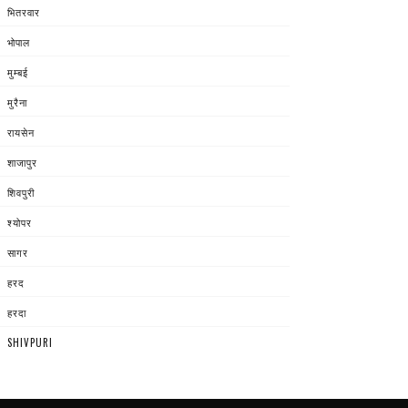
भितरवार
भोपाल
मुम्बई
मुरैना
रायसेन
शाजापुर
शिवपुरी
श्योपर
सागर
हरद
हरदा
SHIVPURI