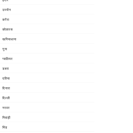
उज्जैन
करैरा
कोलारस
खनियाधाना
गुना
ग्वालियर
डबरा
दतिया
दिनारा
दिल्ली
नरवर
निवाड़ी
भिंड