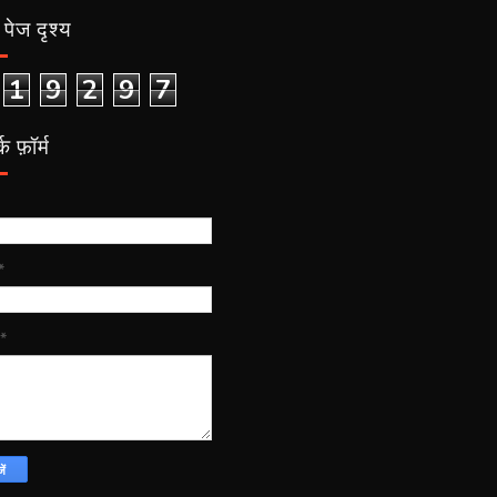
पेज दृश्य
1
9
2
9
7
क फ़ॉर्म
*
*