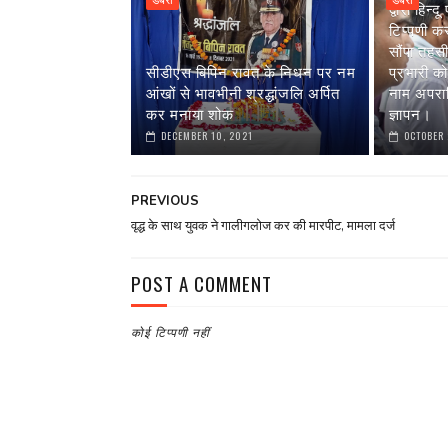
डबरा
डबरा
द्वारा हिन
टिप्पणी करन
सौंपा तहस
सीडीएस बिपिन रावत के निधन पर नम
प्रभारी को 
आंखों से भावभीनी श्रद्धांजलि अर्पित
नाम अपरा
कर मनाया शोक
ज्ञापन।
DECEMBER 10, 2021
OCTOBER 
PREVIOUS
वृद्ध के साथ युवक ने गालीगलोज कर की मारपीट, मामला दर्ज
POST A COMMENT
कोई टिप्पणी नहीं