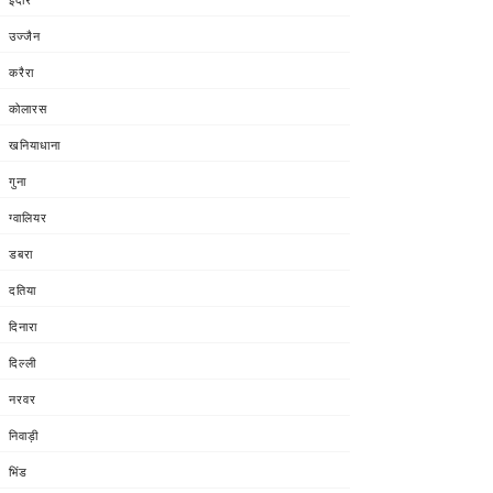
उज्जैन
करैरा
कोलारस
खनियाधाना
गुना
ग्वालियर
डबरा
दतिया
दिनारा
दिल्ली
नरवर
निवाड़ी
भिंड