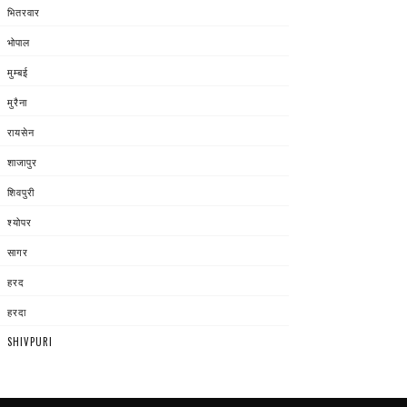
भितरवार
भोपाल
मुम्बई
मुरैना
रायसेन
शाजापुर
शिवपुरी
श्योपर
सागर
हरद
हरदा
SHIVPURI