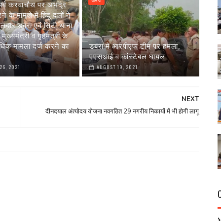
डबरा
्दू पर्व करवाचौथ पर अभद्र
े के मामले में हिंदू दलों ने
ीलदार डबरा एवं सिटी थाना
मुख्यमंत्री व गृहमंत्री के
धिक मामला दर्ज करने का
डबरा में आरपीएफ टीम पर हमला,
एएसआई व कांस्टेबल घायल
26, 2021
AUGUST 19, 2021
NEXT
दीनदयाल अंत्योदय योजना नवगठित 29 नगरीय निकायों में भी होगी लागू