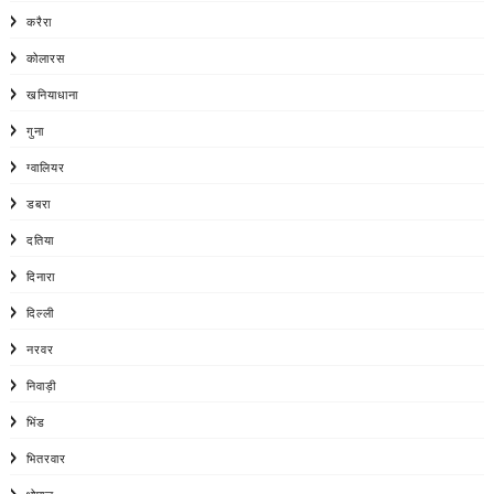
करैरा
कोलारस
खनियाधाना
गुना
ग्वालियर
डबरा
दतिया
दिनारा
दिल्ली
नरवर
निवाड़ी
भिंड
भितरवार