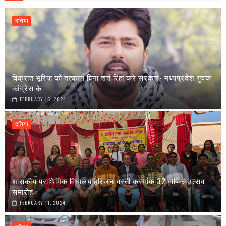
दतिया
विक्रांत भूरिया को तत्काल बिना शर्त रिहा करे सरकार- मध्यप्रदेश युवक
कांग्रेस के
FEBRUARY 16, 2024
दतिया
शासकीय प्राथिमिक विधालय हरिजन वस्ती क्रमांक 32 वार्षिक उत्सव
समारोह
FEBRUARY 11, 2024