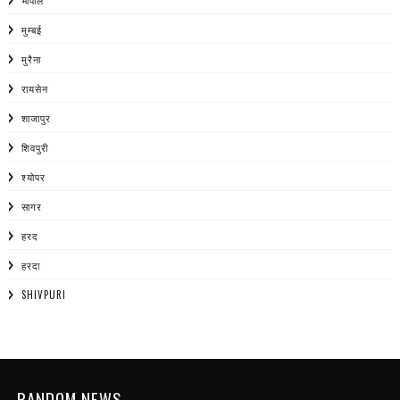
भोपाल
मुम्बई
मुरैना
रायसेन
शाजापुर
शिवपुरी
श्योपर
सागर
हरद
हरदा
SHIVPURI
RANDOM NEWS