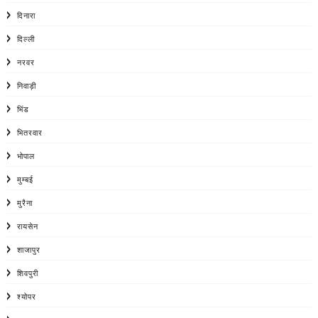
दिनारा
दिल्ली
नरवर
निवाड़ी
भिंड
भितरवार
भोपाल
मुम्बई
मुरैना
रायसेन
शाजापुर
शिवपुरी
श्योपर