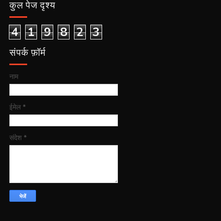
कुल पेज दृश्य
4
1
9
8
2
3
संपर्क फ़ॉर्म
नाम
ईमेल
*
संदेश
*