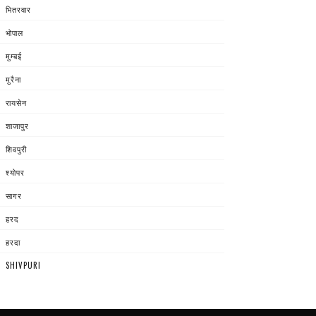
भितरवार
भोपाल
मुम्बई
मुरैना
रायसेन
शाजापुर
शिवपुरी
श्योपर
सागर
हरद
हरदा
SHIVPURI