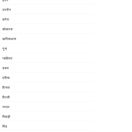
उज्जैन
करैरा
कोलारस
खनियाधाना
गुना
ग्वालियर
डबरा
दतिया
दिनारा
दिल्ली
नरवर
निवाड़ी
भिंड