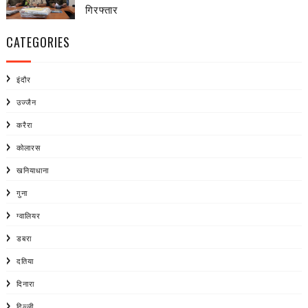
गिरफ्तार
CATEGORIES
इंदौर
उज्जैन
करैरा
कोलारस
खनियाधाना
गुना
ग्वालियर
डबरा
दतिया
दिनारा
दिल्ली