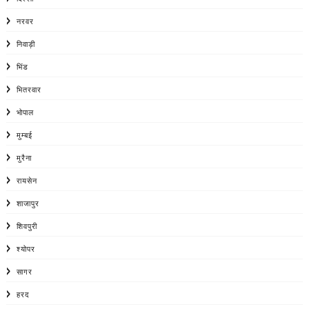
नरवर
निवाड़ी
भिंड
भितरवार
भोपाल
मुम्बई
मुरैना
रायसेन
शाजापुर
शिवपुरी
श्योपर
सागर
हरद