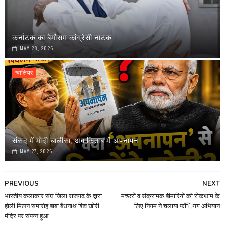
कर्नाटक का बेमौसम कांग्रेसी नाटक
MAY 28, 2026
ग्वालियर
संसद में मोदी चालीसा, अब किताब में अपनापन
MAY 27, 2026
PREVIOUS
NEXT
भारतीय कलाकार संघ जिला राजगढ़ के द्वारा
मच्छरों व संक्रामक बीमारियों की रोकथाम के
होली मिलन समारोह बाबा बैधनाथ शिव खोरी
लिए निगम ने चलाया फोंिगग अभियान
मंदिर पर संपन्न हुआ