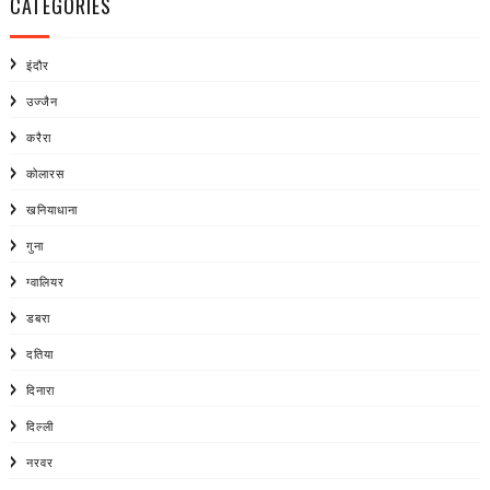
CATEGORIES
इंदौर
उज्जैन
करैरा
कोलारस
खनियाधाना
गुना
ग्वालियर
डबरा
दतिया
दिनारा
दिल्ली
नरवर