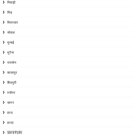
निवाड़ी
भिंड
भितरवार
भोपाल
मुम्बई
मुरैना
रायसेन
शाजापुर
शिवपुरी
श्योपर
सागर
हरद
हरदा
SHIVPURI