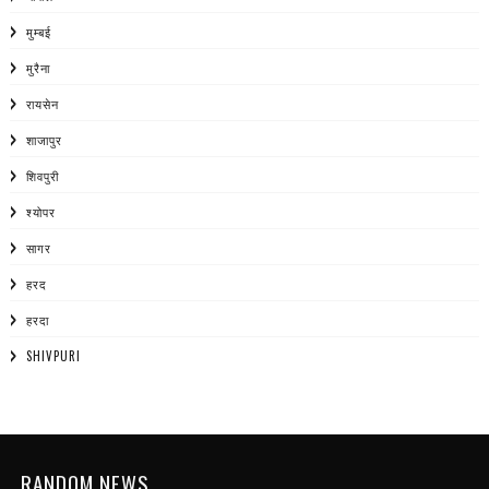
मुम्बई
मुरैना
रायसेन
शाजापुर
शिवपुरी
श्योपर
सागर
हरद
हरदा
SHIVPURI
RANDOM NEWS