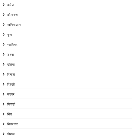
करैरा
कोलारस
खनियाधाना
गुना
ग्वालियर
डबरा
दतिया
दिनारा
दिल्ली
नरवर
निवाड़ी
भिंड
भितरवार
भोपाल