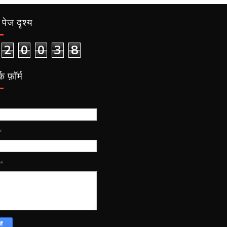
पेज दृश्य
2
0
0
3
8
क फ़ॉर्म
*
*