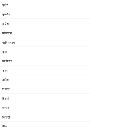
इंदौर
उज्जैन
करैरा
कोलारस
खनियाधाना
गुना
ग्वालियर
डबरा
दतिया
दिनारा
दिल्ली
नरवर
निवाड़ी
भिंड