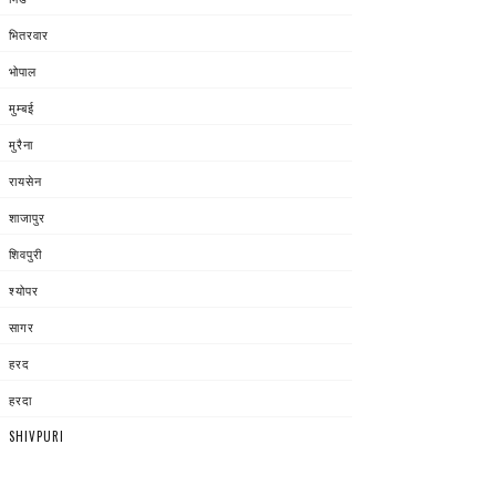
भितरवार
भोपाल
मुम्बई
मुरैना
रायसेन
शाजापुर
शिवपुरी
श्योपर
सागर
हरद
हरदा
SHIVPURI