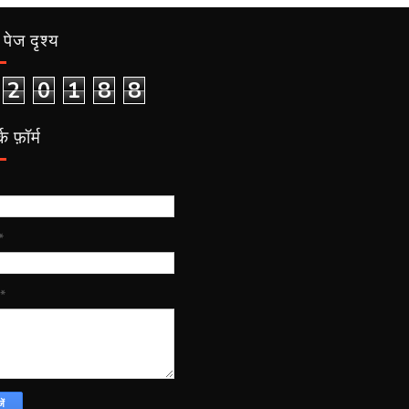
पेज दृश्य
2
0
1
8
8
क फ़ॉर्म
*
*