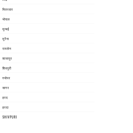
भितरवार
भोपाल
मुम्बई
मुरैना
रायसेन
शाजापुर
शिवपुरी
श्योपर
सागर
हरद
हरदा
SHIVPURI