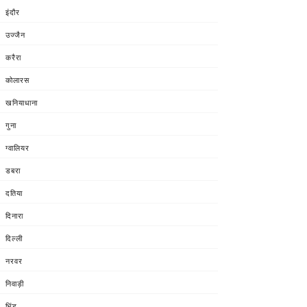
इंदौर
उज्जैन
करैरा
कोलारस
खनियाधाना
गुना
ग्वालियर
डबरा
दतिया
दिनारा
दिल्ली
नरवर
निवाड़ी
भिंड