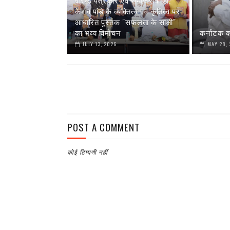
वरिष्ठ पत्रकार एवं समाजसेवी डॉ.
केशव पांडे के व्यक्तित्व एवं कृतित्व पर
आधारित पुस्तक "सफलता के साक्षी"
का भव्य विमोचन
कर्नाटक क
JULY 13, 2026
MAY 28,
POST A COMMENT
कोई टिप्पणी नहीं