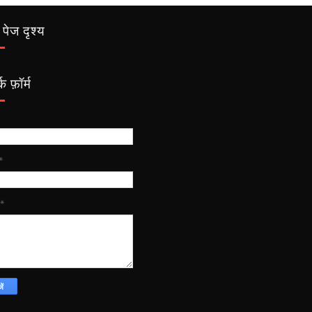
पेज दृश्य
क फ़ॉर्म
*
*