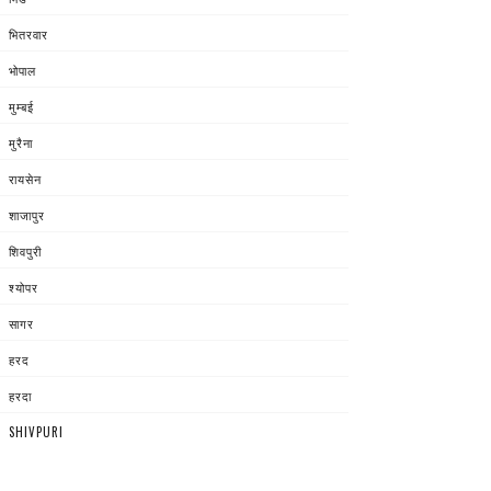
भितरवार
भोपाल
मुम्बई
मुरैना
रायसेन
शाजापुर
शिवपुरी
श्योपर
सागर
हरद
हरदा
SHIVPURI