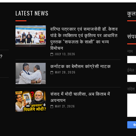
LATEST NEWS
कुल 
वरिष्ठ पत्रकार एवं समाजसेवी डॉ. केशव
पांडे के व्यक्तित्व एवं कृतित्व पर आधारित
संपर्
पुस्तक "सफलता के साक्षी" का भव्य
विमोचन
नाम
JULY 13, 2026
ी?
कर्नाटक का बेमौसम कांग्रेसी नाटक
ईमेल
MAY 28, 2026
संदेश
संसद में मोदी चालीसा, अब किताब में
अपनापन
MAY 27, 2026