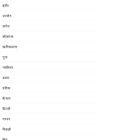
इंदौर
उज्जैन
करैरा
कोलारस
खनियाधाना
गुना
ग्वालियर
डबरा
दतिया
दिनारा
दिल्ली
नरवर
निवाड़ी
भिंड