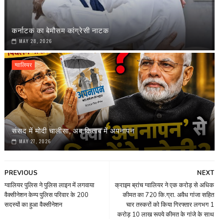
कर्नाटक का बेमौसम कांग्रेसी नाटक
MAY 28, 2026
ग्वालियर
संसद में मोदी चालीसा, अब किताब में अपनापन
MAY 27, 2026
PREVIOUS
NEXT
ग्वालियर पुलिस ने पुलिस लाइन में लगवाया
क्राइम ब्रांच ग्वालियर ने एक करोड़ से अधिक
वैक्सीनेशन केम्प पुलिस परिवार के 200
कीमत का 720 कि.ग्रा. अवैध गांजा सहित
सदस्यों का हुआ वैक्सीनेशन
चार तस्करों को किया गिरफ्तार लगभग 1
करोड़ 10 लाख रूपये कीमत के गांजे के साथ