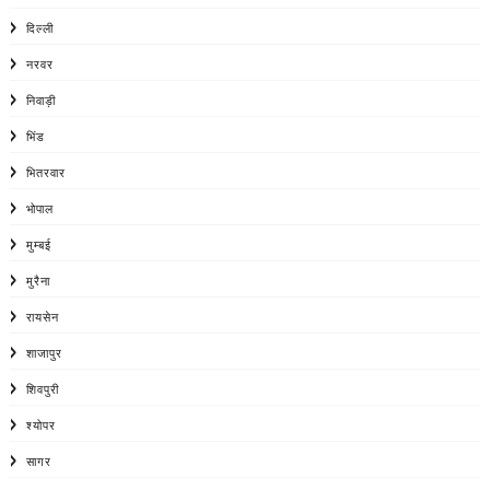
दिल्ली
नरवर
निवाड़ी
भिंड
भितरवार
भोपाल
मुम्बई
मुरैना
रायसेन
शाजापुर
शिवपुरी
श्योपर
सागर