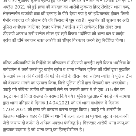
को जरिए मुखबिर सूचना प्राप्त हुई कि थाना पनिहार व माधौगंज में दिनांक 14 एवं 17
अप्रैल 2021 को हुई हत्या की बारदात का आरोपी कुख्यात हिस्ट्रीशीटर थाना कम्पू
क्षेत्रान्तर्गत खजांची बाबा की दरगाह के पीछे देखा गया है जो हथियारबंद होकर किसी
गंभीर बारादात को अंजाम देने की फिराक में घूम रहा है। मुखबिर की सूचना पर अति
पुलिस अधीक्षक ग्वालियर (शहर पश्चिम / काईम) श्री सत्येन्द्र सिंह तोमर तथा
डीएसपी अपराध श्री रत्नेश तोमर एवं श्री विजय भदौरिया को थाना बल व काईम
ब्रांच की टीमें बनाकर उक्त आरोपी को शीघ्र गिरफ्तार करने हेतु निर्देशित किया।
वरिष्ठ अधिकारियों के निर्देशों के परिपालन में डीएसपी क्राईम श्री विजय भदौरिया के
मार्गदर्शन में कार्य करते हुए काईम ब्रांच व थाना पनिहार पुलिस की टीमों द्वारा मुखबिर
के बताये स्थान की घेराबंदी की गई घेराबंदी के दौरान एक संदिग्ध व्यक्ति ने पुलिस टीम
को देखकर भागने का प्रयास किया, जिसे पुलिस टीमों द्वारा घेराबंदी कर धरदबोचा।
पकड़े गये संदिग्ध व्यक्ति की तलाशी लेने पर उसकी कमर में से एक 315 बोर का
कट्टा मय दो जिंदा राउण्ड के बरामद किये गये। पुलिस पूछताछ में पकड़े गये बदमाश
द्वारा थाना पनिहार में दिनांक 14.04.2021 को एवं थाना माधौगंज में दिनांक
17.04.2021 को हत्या की बारदात करना कबूल किया। पकड़े गये आरोपी के
खिलाफ ग्वालियर शहर के विभिन्न थानों में हत्या, हत्या का प्रयास, लूट व नकबजनी
जैसे जघन्य दो दर्जन से अधिक अपराध पंजीबद्ध है। गिरफ्तार आरोपी थाना कम्पू का
कुख्यात बदमाश है जो थाना कप्पू का हिस्ट्रीशीटर है।