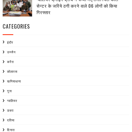
सेन्टर के जरिये ठगी करने वाले 06 लोगों को किया
गिरफ्तार
CATEGORIES
इंदौर
उज्जैन
करैरा
कोलारस
खनियाधाना
गुना
ग्वालियर
डबरा
दतिया
दिनारा