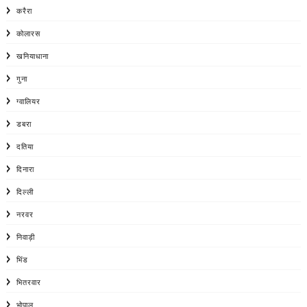
करैरा
कोलारस
खनियाधाना
गुना
ग्वालियर
डबरा
दतिया
दिनारा
दिल्ली
नरवर
निवाड़ी
भिंड
भितरवार
भोपाल