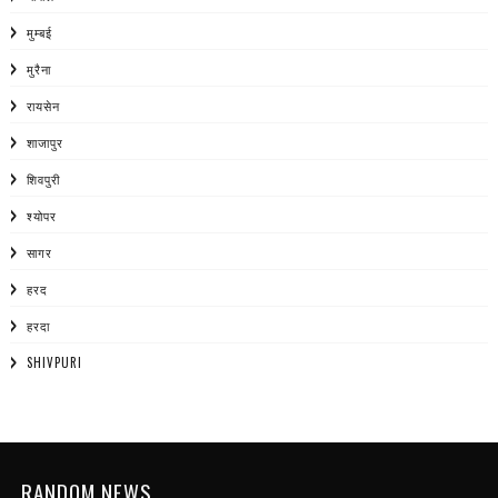
मुम्बई
मुरैना
रायसेन
शाजापुर
शिवपुरी
श्योपर
सागर
हरद
हरदा
SHIVPURI
RANDOM NEWS