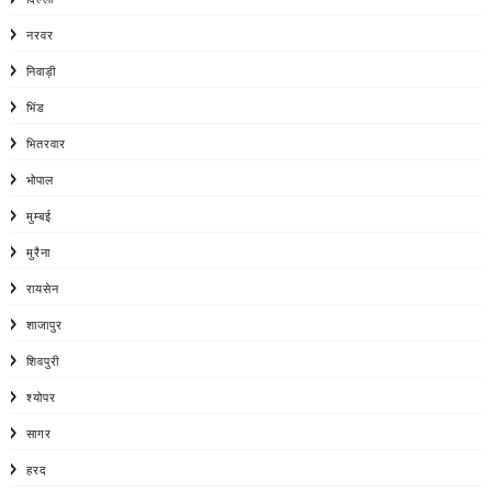
नरवर
निवाड़ी
भिंड
भितरवार
भोपाल
मुम्बई
मुरैना
रायसेन
शाजापुर
शिवपुरी
श्योपर
सागर
हरद