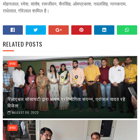
मोहनलाल, रमेश, संतोष, रामजीवन, चैनसिंह, ओमप्रकाश, नवलसिंह, नानकराम,
राधेलाल, गोरेलाल शामिल है।
RELATED POSTS
हरदा
रिलाएबल सोसायटी द्वारा भाषण प्रतियोगिता संपन्न, प्रांजल यादव रहे
विजेता
AUGUST 06, 2022
हरदा