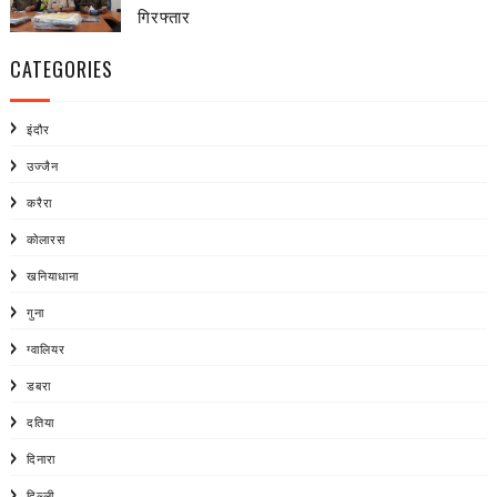
गिरफ्तार
CATEGORIES
इंदौर
उज्जैन
करैरा
कोलारस
खनियाधाना
गुना
ग्वालियर
डबरा
दतिया
दिनारा
दिल्ली