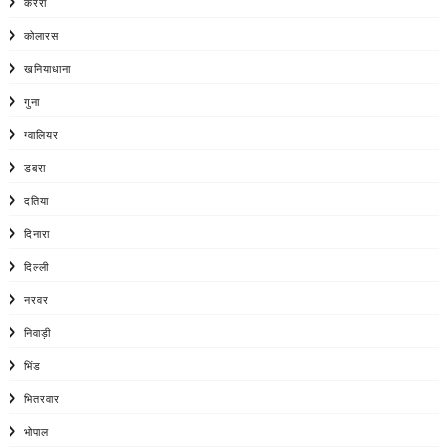
करैरा
कोलारस
खनियाधाना
गुना
ग्वालियर
डबरा
दतिया
दिनारा
दिल्ली
नरवर
निवाड़ी
भिंड
भितरवार
भोपाल