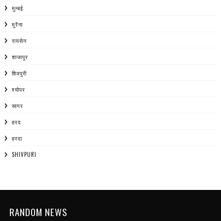
मुम्बई
मुरैना
रायसेन
शाजापुर
शिवपुरी
श्योपर
सागर
हरद
हरदा
SHIVPURI
RANDOM NEWS