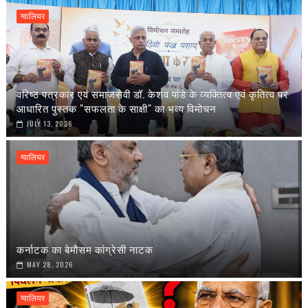
ग्वालियर
वरिष्ठ पत्रकार एवं समाजसेवी डॉ. केशव पांडे के व्यक्तित्व एवं कृतित्व पर
आधारित पुस्तक "सफलता के साक्षी" का भव्य विमोचन
JULY 13, 2026
ग्वालियर
कर्नाटक का बेमौसम कांग्रेसी नाटक
MAY 28, 2026
ग्वालियर