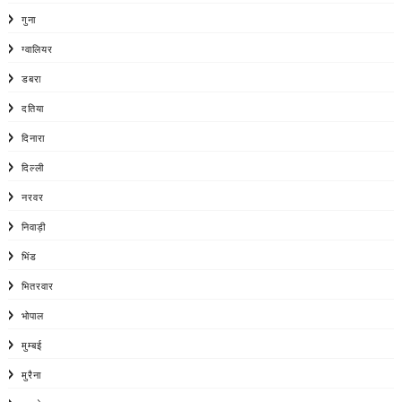
गुना
ग्वालियर
डबरा
दतिया
दिनारा
दिल्ली
नरवर
निवाड़ी
भिंड
भितरवार
भोपाल
मुम्बई
मुरैना