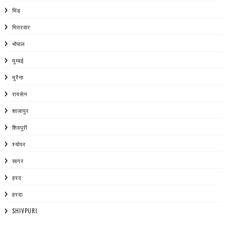
भिंड
भितरवार
भोपाल
मुम्बई
मुरैना
रायसेन
शाजापुर
शिवपुरी
श्योपर
सागर
हरद
हरदा
SHIVPURI