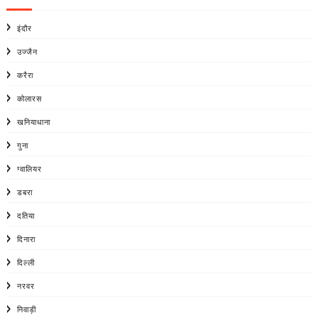
इंदौर
उज्जैन
करैरा
कोलारस
खनियाधाना
गुना
ग्वालियर
डबरा
दतिया
दिनारा
दिल्ली
नरवर
निवाड़ी