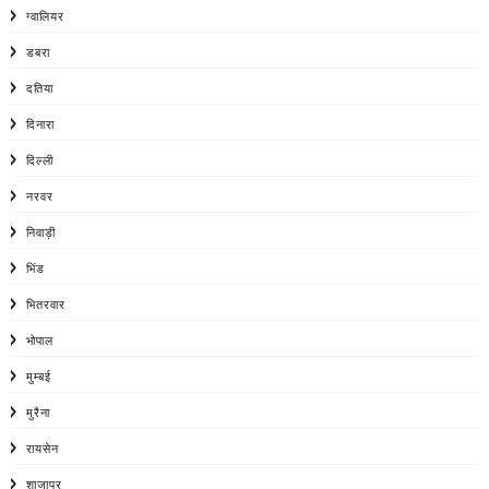
ग्वालियर
डबरा
दतिया
दिनारा
दिल्ली
नरवर
निवाड़ी
भिंड
भितरवार
भोपाल
मुम्बई
मुरैना
रायसेन
शाजापुर