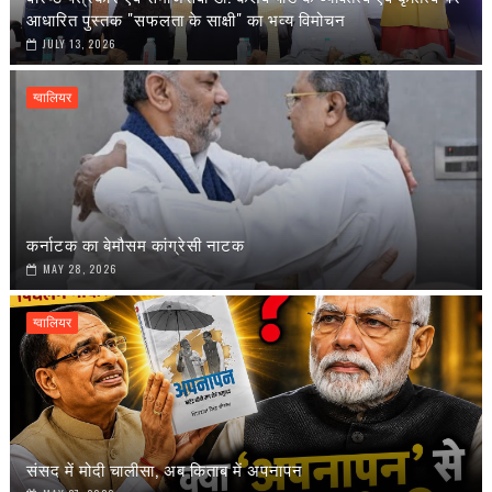
आधारित पुस्तक "सफलता के साक्षी" का भव्य विमोचन
JULY 13, 2026
ग्वालियर
कर्नाटक का बेमौसम कांग्रेसी नाटक
MAY 28, 2026
ग्वालियर
संसद में मोदी चालीसा, अब किताब में अपनापन