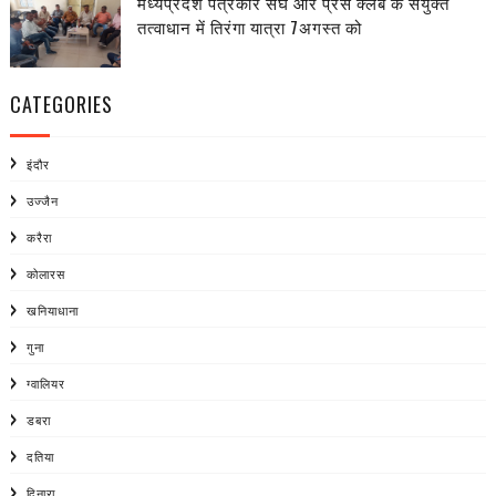
मध्यप्रदेश पत्रकार संघ और प्रेस क्लब के सयुक्त
तत्वाधान में तिरंगा यात्रा 7अगस्त को
CATEGORIES
इंदौर
उज्जैन
करैरा
कोलारस
खनियाधाना
गुना
ग्वालियर
डबरा
दतिया
दिनारा