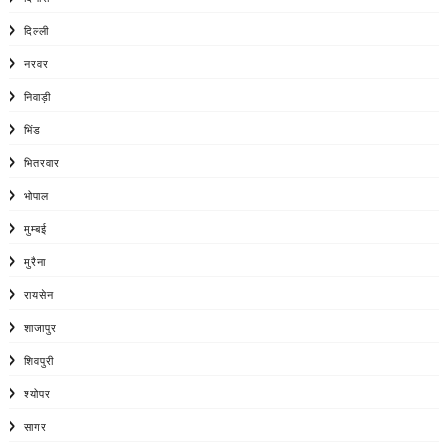
दिल्ली
नरवर
निवाड़ी
भिंड
भितरवार
भोपाल
मुम्बई
मुरैना
रायसेन
शाजापुर
शिवपुरी
श्योपर
सागर