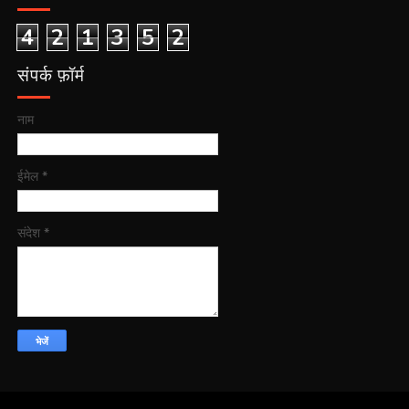
4
2
1
3
5
2
संपर्क फ़ॉर्म
नाम
ईमेल
*
संदेश
*