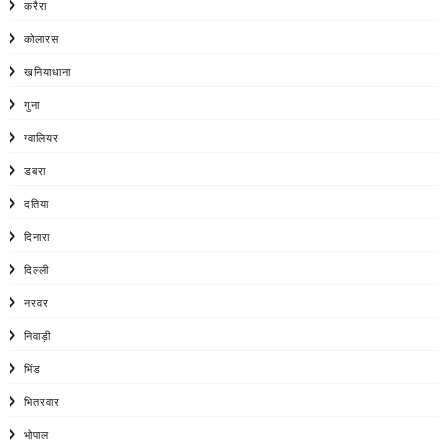
करैरा
कोलारस
खनियाधाना
गुना
ग्वालियर
डबरा
दतिया
दिनारा
दिल्ली
नरवर
निवाड़ी
भिंड
भितरवार
भोपाल