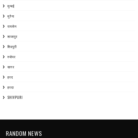
मुम्बई
मुरैना
रायसेन
शाजापुर
शिवपुरी
श्योपर
सागर
हरद
हरदा
SHIVPURI
RANDOM NEWS