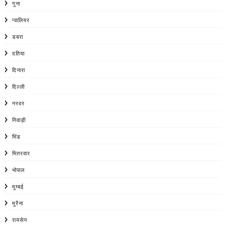
गुना
ग्वालियर
डबरा
दतिया
दिनारा
दिल्ली
नरवर
निवाड़ी
भिंड
भितरवार
भोपाल
मुम्बई
मुरैना
रायसेन