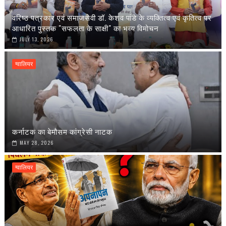
वरिष्ठ पत्रकार एवं समाजसेवी डॉ. केशव पांडे के व्यक्तित्व एवं कृतित्व पर
आधारित पुस्तक "सफलता के साक्षी" का भव्य विमोचन
JULY 13, 2026
ग्वालियर
कर्नाटक का बेमौसम कांग्रेसी नाटक
MAY 28, 2026
ग्वालियर