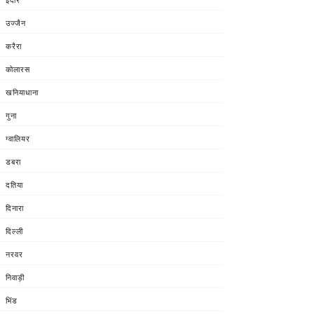
उज्जैन
करैरा
कोलारस
खनियाधाना
गुना
ग्वालियर
डबरा
दतिया
दिनारा
दिल्ली
नरवर
निवाड़ी
भिंड