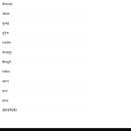
भितरवार
भोपाल
मुम्बई
मुरैना
रायसेन
शाजापुर
शिवपुरी
श्योपर
सागर
हरद
हरदा
SHIVPURI