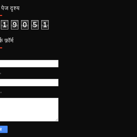
पेज दृश्य
1
9
0
5
1
क फ़ॉर्म
*
*