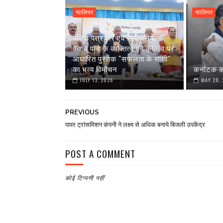
ग्वालियर
ग्वालियर
वरिष्ठ पत्रकार एवं समाजसेवी डॉ.
केशव पांडे के व्यक्तित्व एवं कृतित्व पर
आधारित पुस्तक "सफलता के साक्षी"
का भव्य विमोचन
कर्नाटक क
JULY 13, 2026
MAY 28,
PREVIOUS
पावर ट्रांसमिशन कंपनी ने लक्ष्य से अधिक बनाये बिजली उपकेंद्र
POST A COMMENT
कोई टिप्पणी नहीं