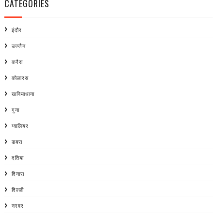
CATEGORIES
इंदौर
उज्जैन
करैरा
कोलारस
खनियाधाना
गुना
ग्वालियर
डबरा
दतिया
दिनारा
दिल्ली
नरवर