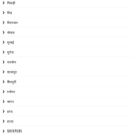
निवाड़ी
भिंड
भितरवार
भोपाल
मुम्बई
मुरैना
रायसेन
शाजापुर
शिवपुरी
श्योपर
सागर
हरद
हरदा
SHIVPURI