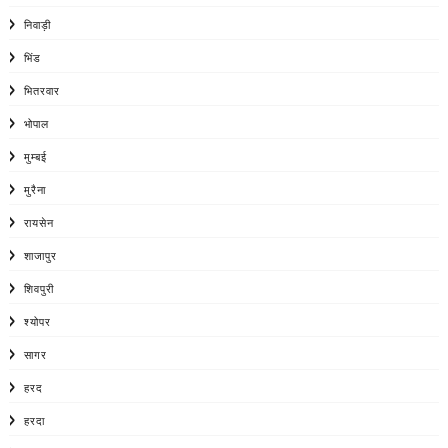
निवाड़ी
भिंड
भितरवार
भोपाल
मुम्बई
मुरैना
रायसेन
शाजापुर
शिवपुरी
श्योपर
सागर
हरद
हरदा