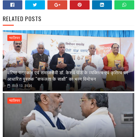
RELATED POSTS
ग्वालियर
वरिष्ठ पत्रकार एवं समाजसेवी डॉ. केशव पांडे के व्यक्तित्व एवं कृतित्व पर
आधारित पुस्तक "सफलता के साक्षी" का भव्य विमोचन
JULY 13, 2026
ग्वालियर