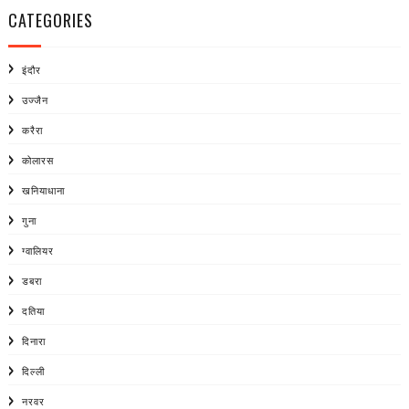
CATEGORIES
इंदौर
उज्जैन
करैरा
कोलारस
खनियाधाना
गुना
ग्वालियर
डबरा
दतिया
दिनारा
दिल्ली
नरवर