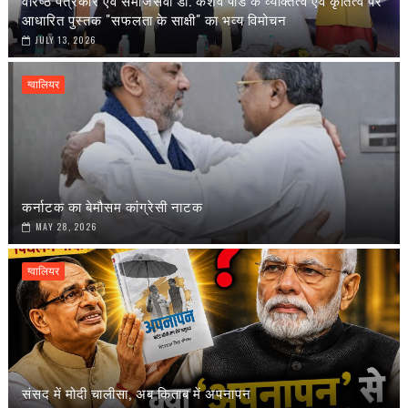
वरिष्ठ पत्रकार एवं समाजसेवी डॉ. केशव पांडे के व्यक्तित्व एवं कृतित्व पर
आधारित पुस्तक "सफलता के साक्षी" का भव्य विमोचन
JULY 13, 2026
ग्वालियर
कर्नाटक का बेमौसम कांग्रेसी नाटक
MAY 28, 2026
ग्वालियर
संसद में मोदी चालीसा, अब किताब में अपनापन