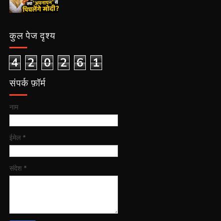
कुल पेज दृश्य
4
2
0
2
6
1
संपर्क फ़ॉर्म
नाम
ईमेल
*
संदेश
*