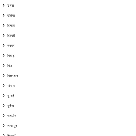
डबरा
दतिया
दिनारा
दिल्ली
नरवर
निवाड़ी
भिंड
भितरवार
भोपाल
मुम्बई
मुरैना
रायसेन
शाजापुर
शिवपुरी