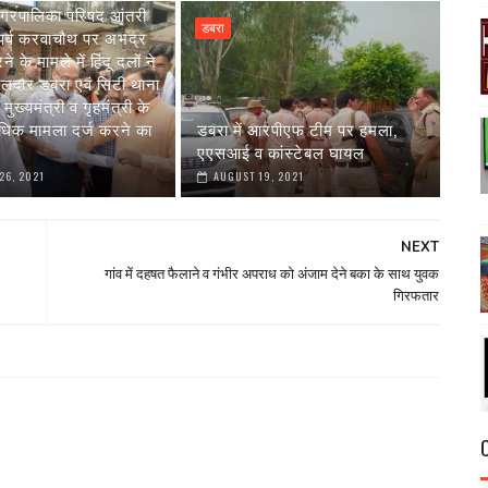
रपालिका परिषद आंतरी
डबरा
्दू पर्व करवाचौथ पर अभद्र
े के मामले में हिंदू दलों ने
ीलदार डबरा एवं सिटी थाना
मुख्यमंत्री व गृहमंत्री के
धिक मामला दर्ज करने का
डबरा में आरपीएफ टीम पर हमला,
एएसआई व कांस्टेबल घायल
26, 2021
AUGUST 19, 2021
NEXT
गांव में दहषत फैलाने व गंभीर अपराध को अंजाम देने बका के साथ युवक
गिरफतार