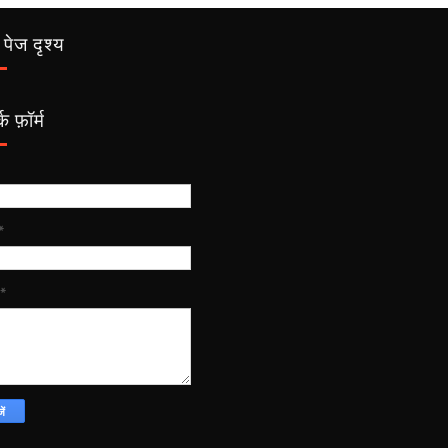
पेज दृश्य
क फ़ॉर्म
*
*