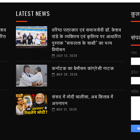
LATEST NEWS
कुल 
केशव
वरिष्ठ पत्रकार एवं समाजसेवी डॉ. केशव
ारित
पांडे के व्यक्तित्व एवं कृतित्व पर आधारित
संपर्
पुस्तक "सफलता के साक्षी" का भव्य
विमोचन
नाम
JULY 13, 2026
कर्नाटक का बेमौसम कांग्रेसी नाटक
ईमेल
MAY 28, 2026
संदेश
संसद में मोदी चालीसा, अब किताब में
अपनापन
MAY 27, 2026