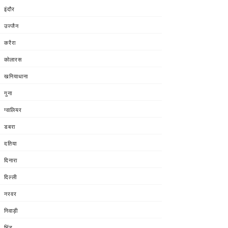
इंदौर
उज्जैन
करैरा
कोलारस
खनियाधाना
गुना
ग्वालियर
डबरा
दतिया
दिनारा
दिल्ली
नरवर
निवाड़ी
भिंड