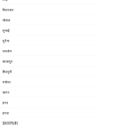
भितरवार
भोपाल
मुम्बई
मुरैना
रायसेन
शाजापुर
शिवपुरी
श्योपर
सागर
हरद
हरदा
SHIVPURI