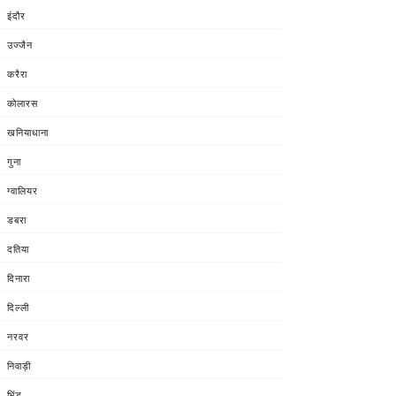
इंदौर
उज्जैन
करैरा
कोलारस
खनियाधाना
गुना
ग्वालियर
डबरा
दतिया
दिनारा
दिल्ली
नरवर
निवाड़ी
भिंड