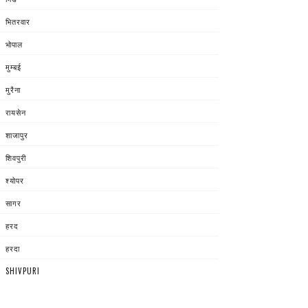
भितरवार
भोपाल
मुम्बई
मुरैना
रायसेन
शाजापुर
शिवपुरी
श्योपर
सागर
हरद
हरदा
SHIVPURI