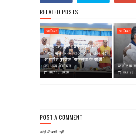
RELATED POSTS
ग्वालियर
ग्वालियर
वरिष्ठ पत्रकार एवं समाजसेवी डॉ.
केशव पांडे के व्यक्तित्व एवं कृतित्व पर
आधारित पुस्तक "सफलता के साक्षी"
का भव्य विमोचन
कर्नाटक क
JULY 13, 2026
MAY 28,
POST A COMMENT
कोई टिप्पणी नहीं