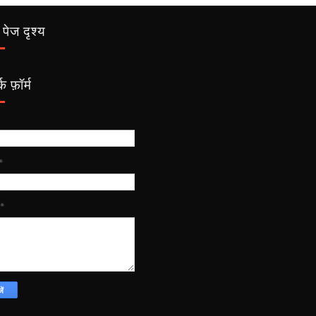
पेज दृश्य
क फ़ॉर्म
*
*