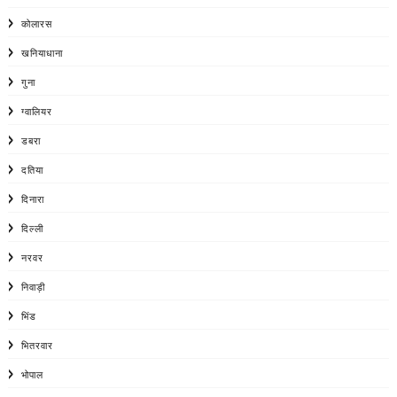
कोलारस
खनियाधाना
गुना
ग्वालियर
डबरा
दतिया
दिनारा
दिल्ली
नरवर
निवाड़ी
भिंड
भितरवार
भोपाल