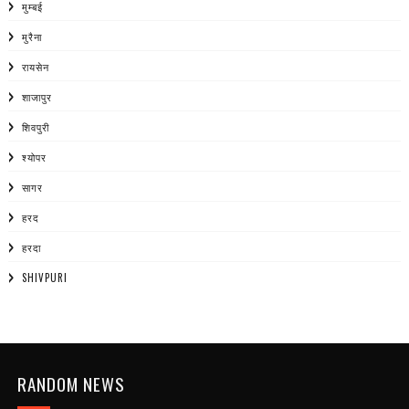
मुम्बई
मुरैना
रायसेन
शाजापुर
शिवपुरी
श्योपर
सागर
हरद
हरदा
SHIVPURI
RANDOM NEWS