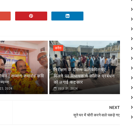
करैरा
निरीक्षण के दौरान अनियमितताएं
मोचन , सम्मान समारोह कवि
मिलने पर विधायक ने कॉलेज प्रबंधन
म्पन्न
को लगाई फटकार
23, 2024
JULY 31, 2024
NEXT
सूने घर में चोरी करने वाले पकड़े गए