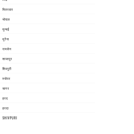
भितरवार
भोपाल
मुम्बई
मुरैना
रायसेन
शाजापुर
शिवपुरी
श्योपर
सागर
हरद
हरदा
SHIVPURI