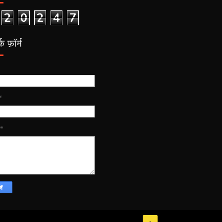
2
0
2
4
7
क फ़ॉर्म
*
*