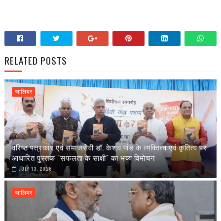
RELATED POSTS
ग्वालियर
वरिष्ठ पत्रकार एवं समाजसेवी डॉ. केशव पांडे के व्यक्तित्व एवं कृतित्व पर
आधारित पुस्तक "सफलता के साक्षी" का भव्य विमोचन
JULY 13, 2026
ग्वालियर