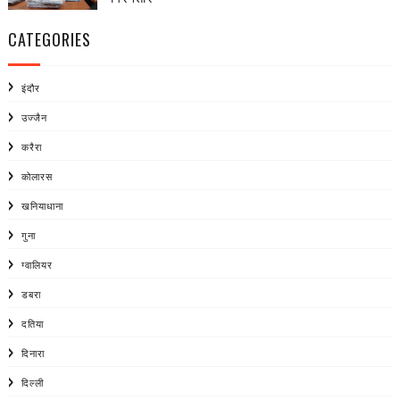
CATEGORIES
इंदौर
उज्जैन
करैरा
कोलारस
खनियाधाना
गुना
ग्वालियर
डबरा
दतिया
दिनारा
दिल्ली