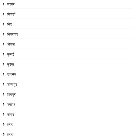
नरवर
निवाड़ी
भिंड
भितरवार
भोपाल
मुम्बई
मुरैना
रायसेन
शाजापुर
शिवपुरी
श्योपर
सागर
हरद
हरदा