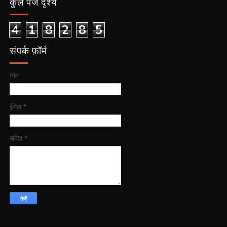
कुल पेज दृश्य
4
1
8
2
8
5
संपर्क फ़ॉर्म
नाम
ईमेल
*
संदेश
*