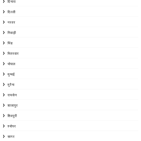
दिनारा
दिल्ली
नरवर
निवाड़ी
भिंड
भितरवार
भोपाल
मुम्बई
मुरैना
रायसेन
शाजापुर
शिवपुरी
श्योपर
सागर