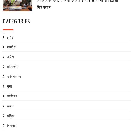
सेन्टर के जरिये ठगी करने वाले 06 लोगों को किया
गिरफ्तार
CATEGORIES
इंदौर
उज्जैन
करैरा
कोलारस
खनियाधाना
गुना
ग्वालियर
डबरा
दतिया
दिनारा