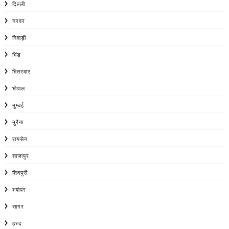
दिल्ली
नरवर
निवाड़ी
भिंड
भितरवार
भोपाल
मुम्बई
मुरैना
रायसेन
शाजापुर
शिवपुरी
श्योपर
सागर
हरद