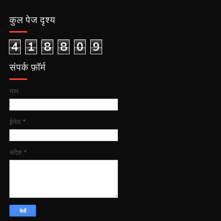
कुल पेज दृश्य
4
1
8
8
0
9
संपर्क फ़ॉर्म
नाम
ईमेल
*
संदेश
*