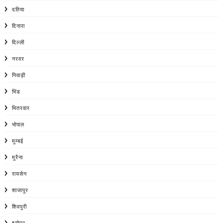
दतिया
दिनारा
दिल्ली
नरवर
निवाड़ी
भिंड
भितरवार
भोपाल
मुम्बई
मुरैना
रायसेन
शाजापुर
शिवपुरी
श्योपर