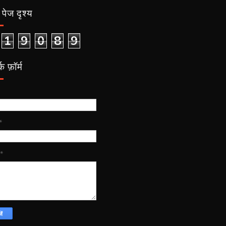
पेज दृश्य
1
9
0
8
9
क फ़ॉर्म
*
*