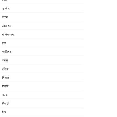
उज्जैन
करैरा
कोलारस
खनियाधाना
गुना
ग्वालियर
डबरा
दतिया
दिनारा
दिल्ली
नरवर
निवाड़ी
भिंड