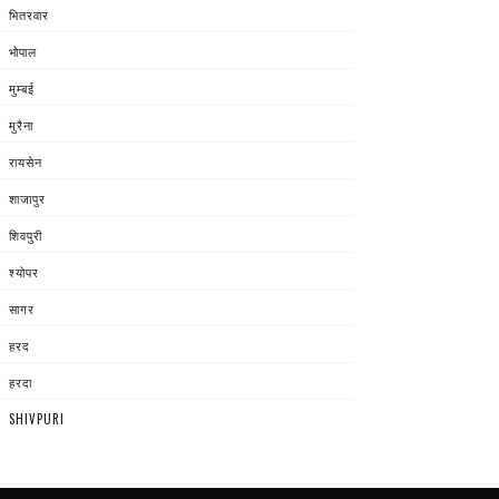
भितरवार
भोपाल
मुम्बई
मुरैना
रायसेन
शाजापुर
शिवपुरी
श्योपर
सागर
हरद
हरदा
SHIVPURI