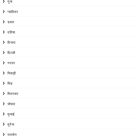
गुना
ग्वालियर
डबरा
दतिया
दिनारा
दिल्ली
नरवर
निवाड़ी
भिंड
भितरवार
भोपाल
मुम्बई
मुरैना
रायसेन