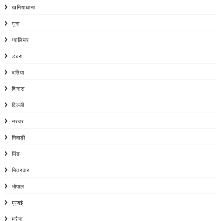
खनियाधाना
गुना
ग्वालियर
डबरा
दतिया
दिनारा
दिल्ली
नरवर
निवाड़ी
भिंड
भितरवार
भोपाल
मुम्बई
मुरैना