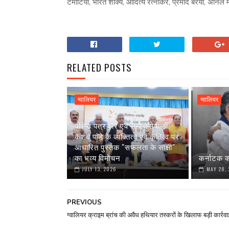
टमोटिया, भारत शाक्य, आदित्य रत्नाकर, प्रमोद बरैया, अनिल
RELATED POSTS
ग्वालियर
ग्वालियर
वरिष्ठ पत्रकार एवं समाजसेवी डॉ.
केशव पांडे के व्यक्तित्व एवं कृतित्व पर
आधारित पुस्तक "सफलता के साक्षी"
का भव्य विमोचन
कर्नाटक क
JULY 13, 2026
MAY 28,
PREVIOUS
ग्वालियर क्राइम ब्रांच की अवैध हथियार तस्करों के खिलाफ बड़ी कार्रवा