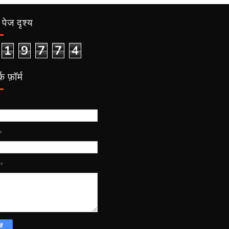
पेज दृश्य
1
9
7
7
4
क फ़ॉर्म
*
*