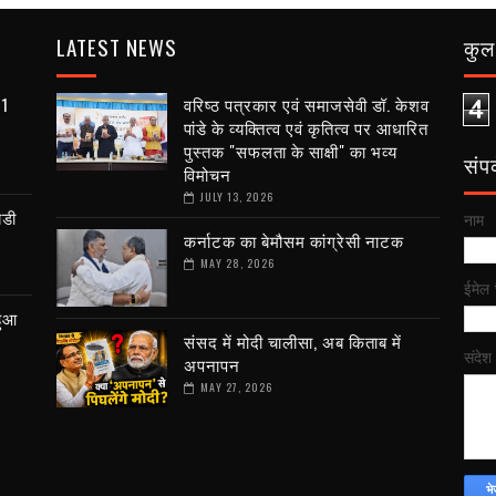
LATEST NEWS
कुल 
81
वरिष्ठ पत्रकार एवं समाजसेवी डॉ. केशव
4
पांडे के व्यक्तित्व एवं कृतित्व पर आधारित
पुस्तक "सफलता के साक्षी" का भव्य
संपर्
विमोचन
JULY 13, 2026
बडी
नाम
कर्नाटक का बेमौसम कांग्रेसी नाटक
MAY 28, 2026
ईमेल
हुआ
संसद में मोदी चालीसा, अब किताब में
संदेश
अपनापन
MAY 27, 2026