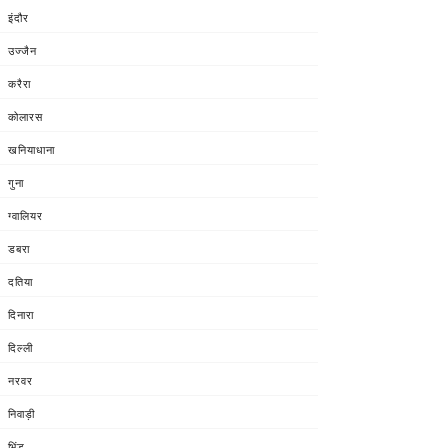
इंदौर
उज्जैन
करैरा
कोलारस
खनियाधाना
गुना
ग्वालियर
डबरा
दतिया
दिनारा
दिल्ली
नरवर
निवाड़ी
भिंड