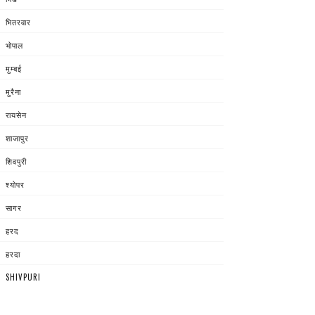
भितरवार
भोपाल
मुम्बई
मुरैना
रायसेन
शाजापुर
शिवपुरी
श्योपर
सागर
हरद
हरदा
SHIVPURI