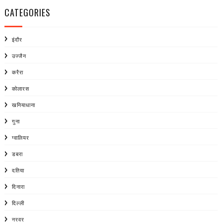
CATEGORIES
इंदौर
उज्जैन
करैरा
कोलारस
खनियाधाना
गुना
ग्वालियर
डबरा
दतिया
दिनारा
दिल्ली
नरवर