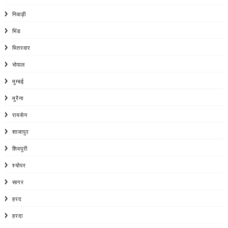
निवाड़ी
भिंड
भितरवार
भोपाल
मुम्बई
मुरैना
रायसेन
शाजापुर
शिवपुरी
श्योपर
सागर
हरद
हरदा