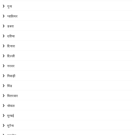
गुना
ग्वालियर
डबरा
दतिया
दिनारा
दिल्ली
नरवर
निवाड़ी
भिंड
भितरवार
भोपाल
मुम्बई
मुरैना