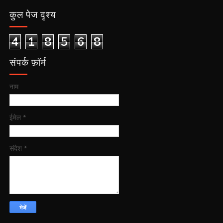
कुल पेज दृश्य
4
1
8
5
6
8
संपर्क फ़ॉर्म
नाम
ईमेल
*
संदेश
*