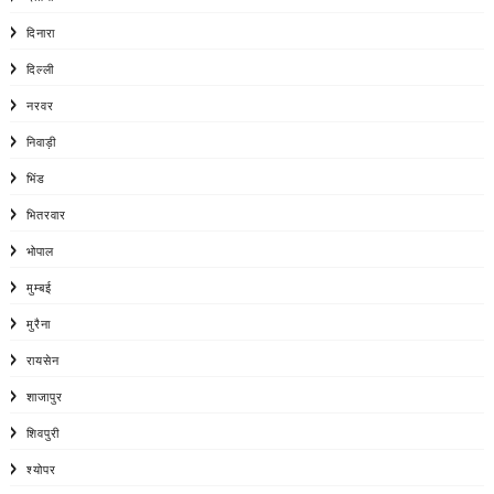
दिनारा
दिल्ली
नरवर
निवाड़ी
भिंड
भितरवार
भोपाल
मुम्बई
मुरैना
रायसेन
शाजापुर
शिवपुरी
श्योपर